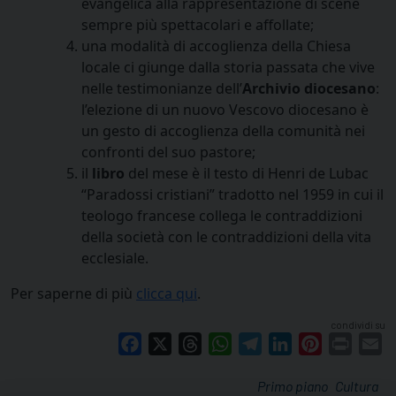
evangelica alla rappresentazione di scene
sempre più spettacolari e affollate;
una modalità di accoglienza della Chiesa
locale ci giunge dalla storia passata che vive
nelle testimonianze dell’
Archivio diocesano
:
l’elezione di un nuovo Vescovo diocesano è
un gesto di accoglienza della comunità nei
confronti del suo pastore;
il
libro
del mese è il testo di Henri de Lubac
“Paradossi cristiani” tradotto nel 1959 in cui il
teologo francese collega le contraddizioni
della società con le contraddizioni della vita
ecclesiale
.
Per saperne di più
clicca qui
.
condividi su
Facebook
X
Threads
WhatsApp
Telegram
LinkedIn
Pinterest
Print
E
Primo piano
Cultura