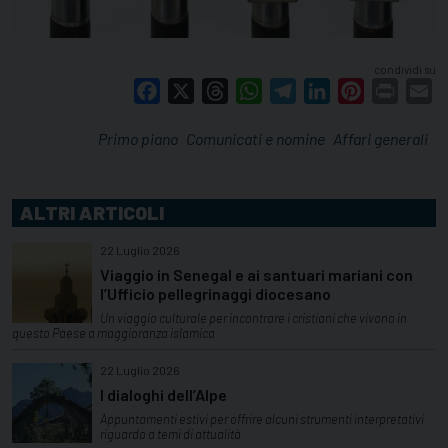
condividi su
Facebook
X
Threads
WhatsApp
Telegram
LinkedIn
Pinterest
Print
E
Primo piano
Comunicati e nomine
Affari generali
ALTRI ARTICOLI
22 Luglio 2026
Viaggio in Senegal e ai santuari mariani con
l’Ufficio pellegrinaggi diocesano
Un viaggio culturale per incontrare i cristiani che vivono in
questo Paese a maggioranza islamica
22 Luglio 2026
I dialoghi dell’Alpe
Appuntamenti estivi per offrire alcuni strumenti interpretativi
riguardo a temi di attualità