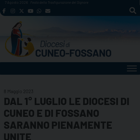
Skip
7 Agosto 2026
Festa della Trasfigurazione del Signore
to
content
8 Maggio 2023
DAL 1° LUGLIO LE DIOCESI DI
CUNEO E DI FOSSANO
SARANNO PIENAMENTE
UNITE