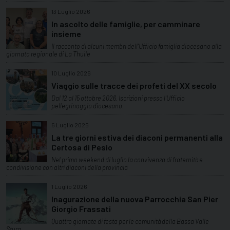
13 Luglio 2026
In ascolto delle famiglie, per camminare
insieme
Il racconto di alcuni membri dell'Ufficio famiglia diocesano alla
giornata regionale di La Thuile
10 Luglio 2026
Viaggio sulle tracce dei profeti del XX secolo
Dal 12 al 15 ottobre 2026. Iscrizioni presso l'Ufficio
pellegrinaggio diocesano.
6 Luglio 2026
La tre giorni estiva dei diaconi permanenti alla
Certosa di Pesio
Nel primo weekend di luglio la convivenza di fraternità e
condivisione con altri diaconi della provincia
1 Luglio 2026
Inagurazione della nuova Parrocchia San Pier
Giorgio Frassati
Quattro giornate di festa per le comunità della Bassa Valle
Stura