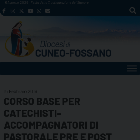
Skip
6 Agosto 2026
Festa della Trasfigurazione del Signore
to
content
15 Febbraio 2016
CORSO BASE PER
CATECHISTI-
ACCOMPAGNATORI DI
PASTORALE PRE E POST