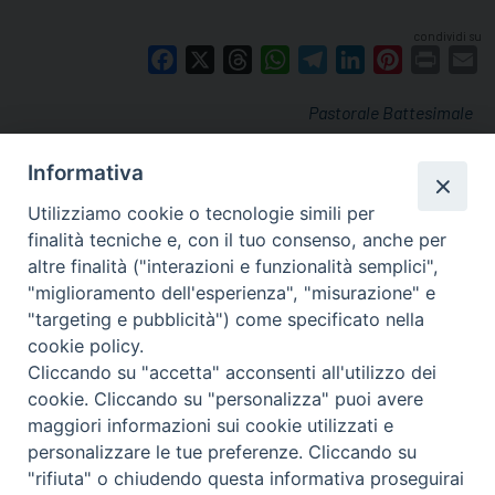
condividi su
Facebook
X
Threads
WhatsApp
Telegram
LinkedIn
Pinterest
Print
E
Pastorale Battesimale
Informativa
Utilizziamo cookie o tecnologie simili per
finalità tecniche e, con il tuo consenso, anche per
altre finalità ("interazioni e funzionalità semplici",
"miglioramento dell'esperienza", "misurazione" e
"targeting e pubblicità") come specificato nella
cookie policy.
Cliccando su "accetta" acconsenti all'utilizzo dei
cookie. Cliccando su "personalizza" puoi avere
via Amedeo Rossi, 28 - 12100 Cuneo
maggiori informazioni sui cookie utilizzati e
segreteriagenerale@diocesicuneofossano.it
personalizzare le tue preferenze. Cliccando su
c.f. 96017380047
"rifiuta" o chiudendo questa informativa proseguirai