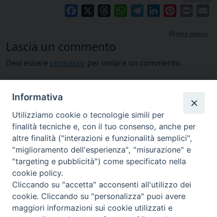
condividi su
Facebook
X
Threads
WhatsApp
Telegram
LinkedIn
Pinterest
Print
E
Primo piano
Lascia un commento
Devi essere
connesso
per inviare un commento.
Informativa
Utilizziamo cookie o tecnologie simili per
finalità tecniche e, con il tuo consenso, anche per
altre finalità ("interazioni e funzionalità semplici",
"miglioramento dell'esperienza", "misurazione" e
"targeting e pubblicità") come specificato nella
cookie policy.
Cliccando su "accetta" acconsenti all'utilizzo dei
cookie. Cliccando su "personalizza" puoi avere
via Amedeo Rossi, 28 - 12100 Cuneo
maggiori informazioni sui cookie utilizzati e
segreteriagenerale@diocesicuneofossano.it