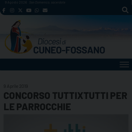
Skip
9 Agosto 2026
San Domenico, sacerdote
to
content
9 Aprile 2019
CONCORSO TUTTIXTUTTI PER
LE PARROCCHIE