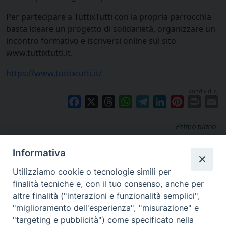
Per partecipare a TuttixTutti con la propria parrocchia
basta ideare un progetto di solidarietà, organizzare un
incontro formativo e iscriversi online sul sito
www.tuttixtutti.it.
https://www.tuttixtutti.it/
condividi su
Facebook
X
Threads
WhatsApp
Telegram
LinkedIn
Pinterest
Print
E
Primo piano
Informativa
Utilizziamo cookie o tecnologie simili per
finalità tecniche e, con il tuo consenso, anche per
altre finalità ("interazioni e funzionalità semplici",
"miglioramento dell'esperienza", "misurazione" e
"targeting e pubblicità") come specificato nella