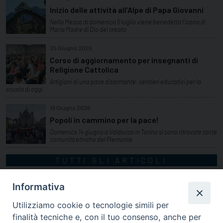
Inizio delle attività all’Alpe di Papa Giovanni
Nella Messa di domenica 5 luglio viene benedetta l’icona di
Maria Madre di Dio del creato
25 Giugno 2026
Corso di aggiornamento per insegnanti di
Religione Cattolica
Artigiani di una pace disarmante: sentieri educativi per la
scuola di oggi
19 Giugno 2026
Popoli in cammino per la pace!
Domenica 14 giugno a Valdocco in Torino si sono ritrovate tante
comunità etniche del Piemonte
TUTTI GLI ARTICOLI
Informativa
Utilizziamo cookie o tecnologie simili per
finalità tecniche e, con il tuo consenso, anche per