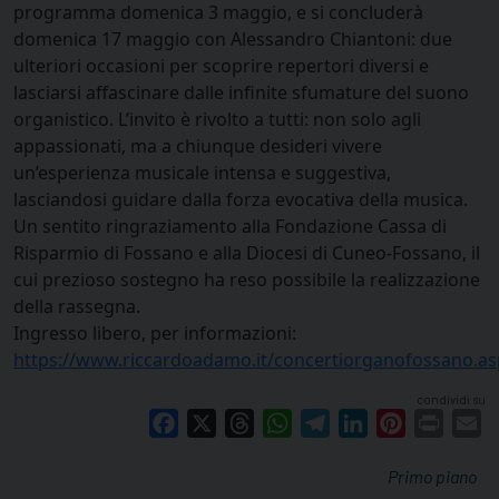
programma domenica 3 maggio, e si concluderà
domenica 17 maggio con Alessandro Chiantoni: due
ulteriori occasioni per scoprire repertori diversi e
lasciarsi affascinare dalle infinite sfumature del suono
organistico. L’invito è rivolto a tutti: non solo agli
appassionati, ma a chiunque desideri vivere
un’esperienza musicale intensa e suggestiva,
lasciandosi guidare dalla forza evocativa della musica.
Un sentito ringraziamento alla Fondazione Cassa di
Risparmio di Fossano e alla Diocesi di Cuneo-Fossano, il
cui prezioso sostegno ha reso possibile la realizzazione
della rassegna.
Ingresso libero, per informazioni:
https://www.riccardoadamo.it/concertiorganofossano.as
condividi su
Facebook
X
Threads
WhatsApp
Telegram
LinkedIn
Pinterest
Print
E
Primo piano