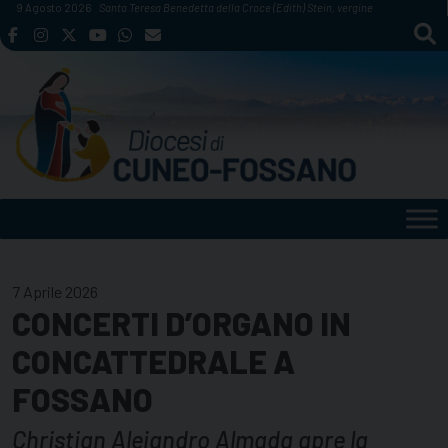
Skip
9 Agosto 2026
Santa Teresa Benedetta della Croce (Edith) Stein, vergine
to
content
7 Aprile 2026
CONCERTI D’ORGANO IN
CONCATTEDRALE A
FOSSANO
Christian Alejandro Almada apre la