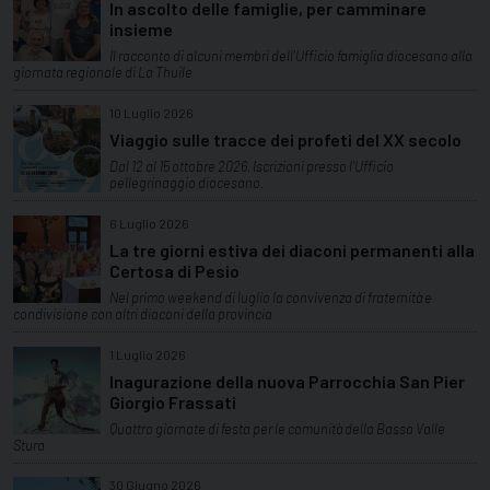
In ascolto delle famiglie, per camminare
insieme
Il racconto di alcuni membri dell'Ufficio famiglia diocesano alla
giornata regionale di La Thuile
10 Luglio 2026
Viaggio sulle tracce dei profeti del XX secolo
Dal 12 al 15 ottobre 2026. Iscrizioni presso l'Ufficio
pellegrinaggio diocesano.
6 Luglio 2026
La tre giorni estiva dei diaconi permanenti alla
Certosa di Pesio
Nel primo weekend di luglio la convivenza di fraternità e
condivisione con altri diaconi della provincia
1 Luglio 2026
Inagurazione della nuova Parrocchia San Pier
Giorgio Frassati
Quattro giornate di festa per le comunità della Bassa Valle
Stura
30 Giugno 2026