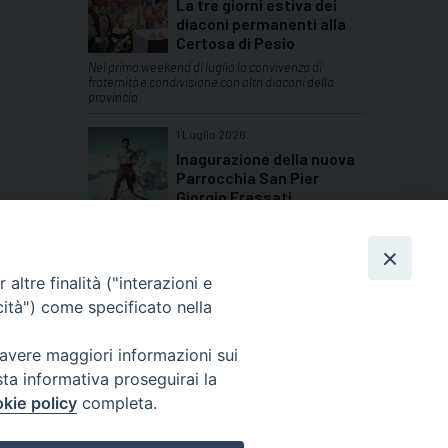
La tre giorni estiva dei
diaconi permanenti alla
Certosa di Pesio
Nel primo weekend di luglio la convivenza di
fraternità e condivisione con altri diaconi della
provincia
1 Luglio 2026
Inagurazione della nuova
Parrocchia San Pier
Giorgio Frassati
Quattro giornate di festa per le comunità della
Bassa Valle Stura
TUTTI GLI ARTICOLI
altre finalità ("interazioni e
cità") come specificato nella
 avere maggiori informazioni sui
sta informativa proseguirai la
Cuneo
kie policy
completa.
neofossano.it