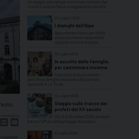
Un viaggio culturale per incontrare i cristiani che
vivono in questo Paese a maggioranza islamica
22 Luglio 2026
I dialoghi dell’Alpe
Appuntamenti estivi per offrire
alcuni strumenti interpretativi
riguardo a temi di attualità
13 Luglio 2026
In ascolto delle famiglie,
per camminare insieme
Il racconto di alcuni membri
dell'Ufficio famiglia diocesano alla giornata
regionale di La Thuile
10 Luglio 2026
Viaggio sulle tracce dei
’esito.
profeti del XX secolo
condividi su
Dal 12 al 15 ottobre 2026. Iscrizioni
dIn
interest
Print
Email
presso l'Ufficio pellegrinaggio diocesano.
6 Luglio 2026
e nomine