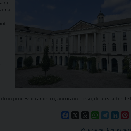
a di
zio a
nni,
a
o
di un processo canonico, ancora in corso, di cui si attende l
Facebook
X
Threads
WhatsApp
Telegram
Linke
P
Primo piano
Comunicati 