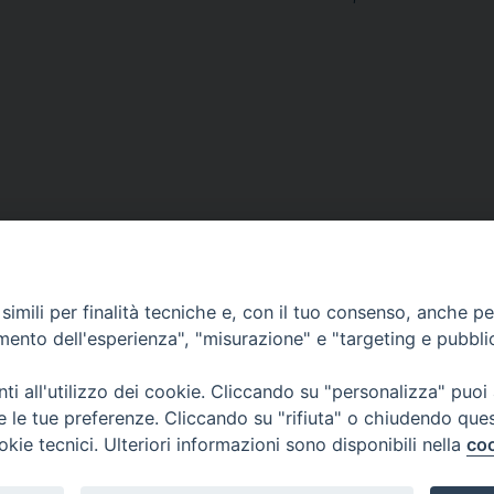
imili per finalità tecniche e, con il tuo consenso, anche per 
amento dell'esperienza", "misurazione" e "targeting e pubbli
i all'utilizzo dei cookie. Cliccando su "personalizza" puoi
re le tue preferenze. Cliccando su "rifiuta" o chiudendo que
via Amedeo Rossi, 28 - 12100 
okie tecnici. Ulteriori informazioni sono disponibili nella
coo
segreteriagenerale@diocesicu
c.f. 96017380047