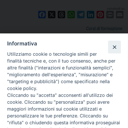
condividi su
Facebook
X
Threads
WhatsApp
Telegram
LinkedIn
Pinterest
Print
E
Corsi di formazione
Informativa
Utilizziamo cookie o tecnologie simili per
finalità tecniche e, con il tuo consenso, anche per
altre finalità ("interazioni e funzionalità semplici",
"miglioramento dell'esperienza", "misurazione" e
"targeting e pubblicità") come specificato nella
cookie policy.
Cliccando su "accetta" acconsenti all'utilizzo dei
cookie. Cliccando su "personalizza" puoi avere
via Amedeo Rossi, 28 - 12100 Cuneo
maggiori informazioni sui cookie utilizzati e
segreteriagenerale@diocesicuneofossano.it
personalizzare le tue preferenze. Cliccando su
c.f. 96017380047
"rifiuta" o chiudendo questa informativa proseguirai