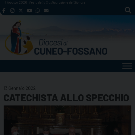
Skip
7 Agosto 2026
Festa della Trasfigurazione del Signore
to
content
13 Gennaio 2022
CATECHISTA ALLO SPECCHIO