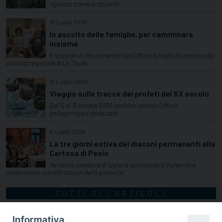
riguardo a temi di attualità
13 Luglio 2026
In ascolto delle famiglie, per camminare
insieme
Il racconto di alcuni membri dell'Ufficio famiglia diocesano alla
giornata regionale di La Thuile
10 Luglio 2026
Viaggio sulle tracce dei profeti del XX secolo
Dal 12 al 15 ottobre 2026. Iscrizioni presso l'Ufficio
pellegrinaggio diocesano.
6 Luglio 2026
La tre giorni estiva dei diaconi permanenti alla
Certosa di Pesio
Nel primo weekend di luglio la convivenza di fraternità e
condivisione con altri diaconi della provincia
TUTTI GLI ARTICOLI
Informativa