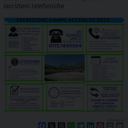
iscrizioni telefoniche
condividi su
Facebook
X
Threads
WhatsApp
Telegram
LinkedIn
Pinterest
Print
E