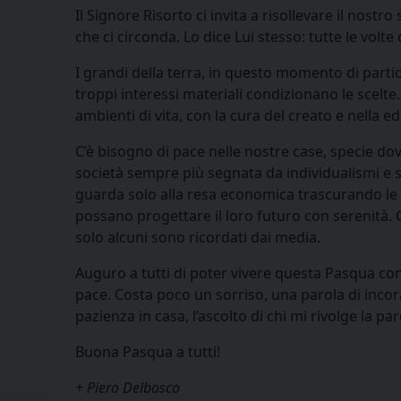
Il Signore Risorto ci invita a risollevare il nost
che ci circonda. Lo dice Lui stesso: tutte le vol
I grandi della terra, in questo momento di parti
troppi interessi materiali condizionano le scelte
ambienti di vita, con la cura del creato e nella ed
C’è bisogno di pace nelle nostre case, specie dov
società sempre più segnata da individualismi e s
guarda solo alla resa economica trascurando le p
possano progettare il loro futuro con serenità. C
solo alcuni sono ricordati dai media.
Auguro a tutti di poter vivere questa Pasqua con
pace. Costa poco un sorriso, una parola di incor
pazienza in casa, l’ascolto di chi mi rivolge la pa
Buona Pasqua a tutti!
+ Piero Delbosco