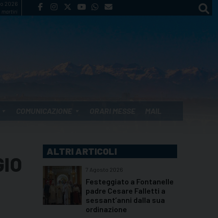
to 2026
 martiri
COMUNICAZIONE
ORARI MESSE
MAIL
ALTRI ARTICOLI
IO
7 Agosto 2026
Festeggiato a Fontanelle
padre Cesare Falletti a
sessant’anni dalla sua
ordinazione