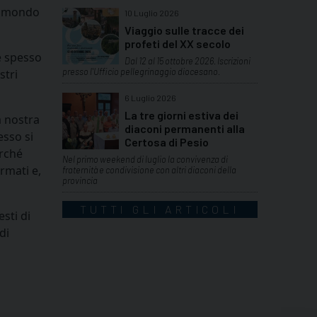
el mondo
10 Luglio 2026
Viaggio sulle tracce dei
profeti del XX secolo
e spesso
Dal 12 al 15 ottobre 2026. Iscrizioni
presso l'Ufficio pellegrinaggio diocesano.
stri
6 Luglio 2026
La tre giorni estiva dei
a nostra
diaconi permanenti alla
esso si
Certosa di Pesio
erché
Nel primo weekend di luglio la convivenza di
rmati e,
fraternità e condivisione con altri diaconi della
provincia
TUTTI GLI ARTICOLI
sti di
di