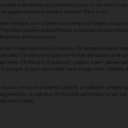
ro sguardo e ad essere veri portatori di pace in noi stessi e n
te che appare esordisce sempre dicendo “Pace a voi!”.
colari tensioni, non ci danno un esempio di volontà di pace 
. Proviamo a vivere questa Pasqua a costruire la pace nei no
ificazione di vere relazioni.
e non si dialoga e non ci si ascolta. C’è bisogno di pace nell
olitudini. C’è bisogno di pace nel mondo del lavoro dove sp
ersone. C’è bisogno di pace per i ragazzi e per i giovani p
’è bisogno di pace nel mondo: tanti, troppi sono i conflitti a
 la pace nel cuore provando proprio a realizzare semplici ge
aggiamento, un saluto a chi incontro per strada, un po’ più 
rola senza fretta.