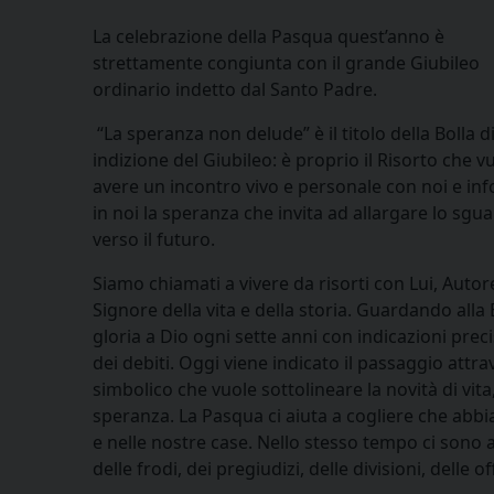
La celebrazione della Pasqua quest’anno è
strettamente congiunta con il grande Giubileo
ordinario indetto dal Santo Padre.
“La speranza non delude” è il titolo della Bolla d
indizione del Giubileo: è proprio il Risorto che v
avere un incontro vivo e personale con noi e in
in noi la speranza che invita ad allargare lo sgu
verso il futuro.
Siamo chiamati a vivere da risorti con Lui, Autor
Signore della vita e della storia. Guardando all
gloria a Dio ogni sette anni con indicazioni preci
dei debiti. Oggi viene indicato il passaggio att
simbolico che vuole sottolineare la novità di vita
speranza. La Pasqua ci aiuta a cogliere che abbia
e nelle nostre case. Nello stesso tempo ci sono an
delle frodi, dei pregiudizi, delle divisioni, delle 