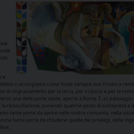
i
uole
fonde
ardo
e e
a Bibbia ci accorgiamo come fosse sempre vivo l’invito a ren
se di ringraziamento per la terra, per il riposo e per la rem
raverso una delle porte sante, aperte a Roma. È un passaggio
, la riconciliazione, ponendo qualche gesto di solidarietà e d
mo tante porte da aprire nelle nostre comunità, nella societ
che tante porte da chiudere: quelle dei privilegi, delle ingiu
offese…