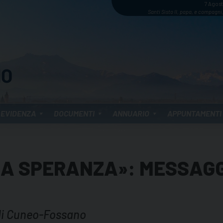
7 Agos
Santi Sisto II, papa, e compagni,
 EVIDENZA
DOCUMENTI
ANNUARIO
APPUNTAMENTI
A SPERANZA»: MESSAGG
 di Cuneo-Fossano