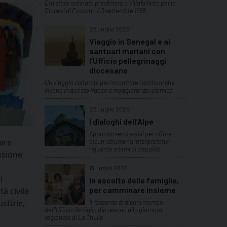
Era stato ordinato presbitero a Villafalletto per la
Diocesi di Fossano il 3 settembre 1966
22 Luglio 2026
Viaggio in Senegal e ai
santuari mariani con
l’Ufficio pellegrinaggi
diocesano
Un viaggio culturale per incontrare i cristiani che
vivono in questo Paese a maggioranza islamica
22 Luglio 2026
I dialoghi dell’Alpe
Appuntamenti estivi per offrire
dere
alcuni strumenti interpretativi
riguardo a temi di attualità
issione
13 Luglio 2026
i
In ascolto delle famiglie,
per camminare insieme
à civile
stizie,
Il racconto di alcuni membri
dell'Ufficio famiglia diocesano alla giornata
regionale di La Thuile