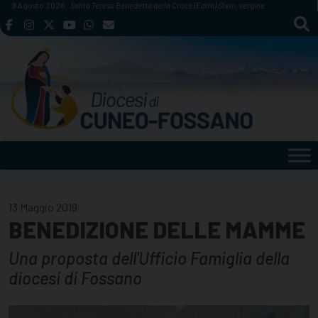
Skip
9 Agosto 2026
Santa Teresa Benedetta della Croce (Edith) Stein, vergine
to
content
13 Maggio 2019
BENEDIZIONE DELLE MAMME
Una proposta dell'Ufficio Famiglia della
diocesi di Fossano