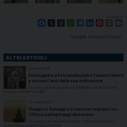
condividi su
Facebook
X
Threads
WhatsApp
Telegram
LinkedIn
Pinterest
Print
E
Famiglia
Attività in Diocesi
ALTRI ARTICOLI
7 Agosto 2026
Festeggiato a Fontanelle padre Cesare Falletti
a sessant’anni dalla sua ordinazione
Era stato ordinato presbitero a Villafalletto per la Diocesi di
Fossano il 3 settembre 1966
22 Luglio 2026
Viaggio in Senegal e ai santuari mariani con
l’Ufficio pellegrinaggi diocesano
Un viaggio culturale per incontrare i cristiani che vivono in
questo Paese a maggioranza islamica