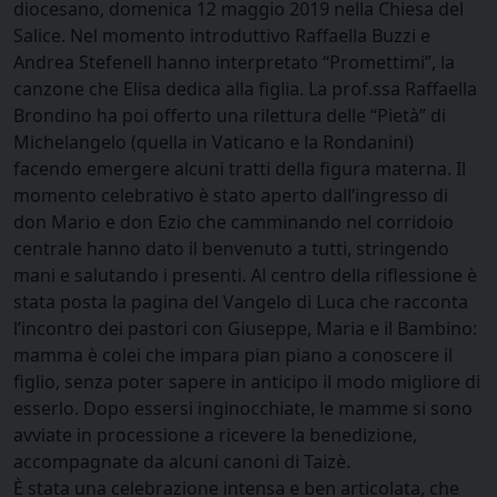
diocesano, domenica 12 maggio 2019 nella Chiesa del
Salice. Nel momento introduttivo Raffaella Buzzi e
Andrea Stefenell hanno interpretato “Promettimi”, la
canzone che Elisa dedica alla figlia. La prof.ssa Raffaella
Brondino ha poi offerto una rilettura delle “Pietà” di
Michelangelo (quella in Vaticano e la Rondanini)
facendo emergere alcuni tratti della figura materna. Il
momento celebrativo è stato aperto dall’ingresso di
don Mario e don Ezio che camminando nel corridoio
centrale hanno dato il benvenuto a tutti, stringendo
mani e salutando i presenti. Al centro della riflessione è
stata posta la pagina del Vangelo di Luca che racconta
l’incontro dei pastori con Giuseppe, Maria e il Bambino:
mamma è colei che impara pian piano a conoscere il
figlio, senza poter sapere in anticipo il modo migliore di
esserlo. Dopo essersi inginocchiate, le mamme si sono
avviate in processione a ricevere la benedizione,
accompagnate da alcuni canoni di Taizè.
È stata una celebrazione intensa e ben articolata, che