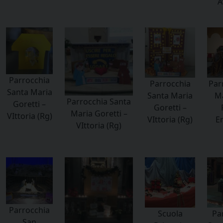
A
Parrocchia
Parrocchia
Par
Santa Maria
Santa Maria
Ma
Parrocchia Santa
Goretti –
Goretti –
Maria Goretti –
VIttoria (Rg)
VIttoria (Rg)
E
VIttoria (Rg)
Parrocchia
Scuola
Pa
San