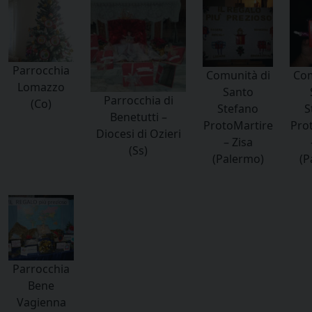
Parrocchia
Comunità di
Com
Lomazzo
Santo
Parrocchia di
(Co)
Stefano
S
Benetutti –
ProtoMartire
Pro
Diocesi di Ozieri
– Zisa
(Ss)
(Palermo)
(P
Parrocchia
Bene
Vagienna