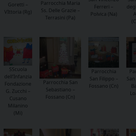
Parrocchia Maria
Goretti –
Ferreri –
degl
Ss. Delle Grazie –
VIttoria (Rg)
Polvica (Na)
A
Terrasini (Pa)
(C
SScuola
Parrocchia
Pa
dell’Infanzia
San Filippo –
San
Parrocchia San
Fondazione
Fossano (Cn)
Ba
Sebastiano –
G. Zucchi –
Lo
Fossano (Cn)
Cusano
Milanino
(Mi)