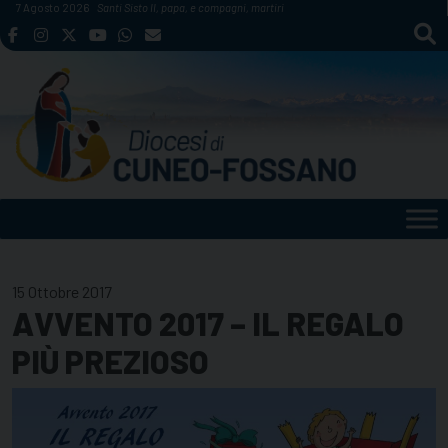
Skip
7 Agosto 2026
Santi Sisto II, papa, e compagni, martiri
to
content
15 Ottobre 2017
AVVENTO 2017 – IL REGALO
PIÙ PREZIOSO