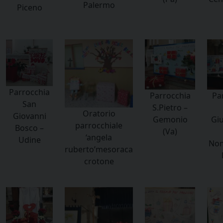
Palermo
Piceno
Parrocchia
Parrocchia
Pa
San
S.Pietro –
Oratorio
Giovanni
Gemonio
Gi
parrocchiale
Bosco –
(Va)
‘angela
Udine
Nom
ruberto’mesoraca
crotone