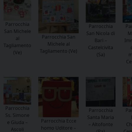
Parrocchia
Parrocchia
Pa
San Michele
San Nicola di
Ma
Parrocchia San
al
Bari –
Im
Michele al
Tagliamento
Castelcivita
Tagliamento (Ve)
(Ve)
(Sa)
m
Ce
Parrocchia
Parrocchia
Pa
Ss. Simone
Santa Maria
Parrocchia Ecce
e Giuda –
– Altofonte
Ch
homo Uditore –
Ascoli
(Pa)
Cen