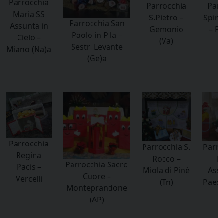
Parrocchia
Parrocchia
Pa
Maria SS
S.Pietro –
Spir
Parrocchia San
Assunta in
Gemonio
– 
Paolo in Pila –
Cielo –
(Va)
Sestri Levante
Miano (Na)a
(Ge)a
Parrocchia
Parrocchia S.
Parr
Regina
Rocco –
Parrocchia Sacro
Pacis –
Miola di Pinè
As
Cuore –
Vercelli
(Tn)
Pae
Monteprandone
(AP)