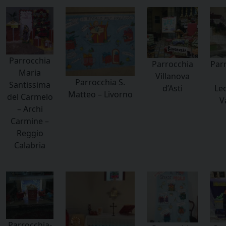
Parrocchia
Parrocchia
Parr
Maria
Villanova
Parrocchia S.
Santissima
d’Asti
Le
Matteo – Livorno
del Carmelo
V
– Archi
Carmine –
Reggio
Calabria
Parrocchia-