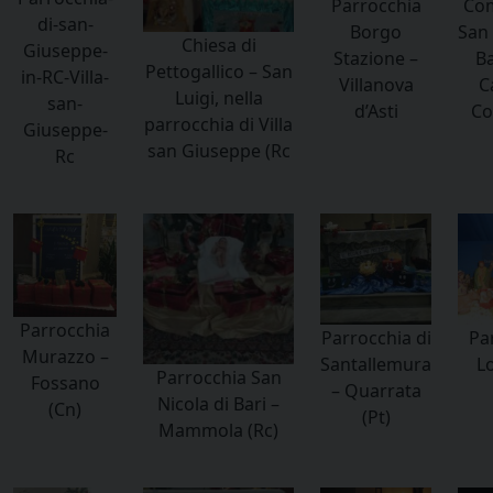
Parrocchia
Com
di-san-
Borgo
San
Chiesa di
Giuseppe-
Stazione –
Ba
Pettogallico – San
in-RC-Villa-
Villanova
C
Luigi, nella
san-
d’Asti
Co
parrocchia di Villa
Giuseppe-
san Giuseppe (Rc
Rc
Parrocchia
Parrocchia di
Pa
Murazzo –
Santallemura
L
Parrocchia San
Fossano
– Quarrata
Nicola di Bari –
(Cn)
(Pt)
Mammola (Rc)