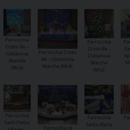
Parrocchia
Parrocchia
Pa
Cristo Re –
Cristo Re –
Sa
Parrocchia Cristo
Civitanova
Civitanova
Ap
Re – Civitanova
Marche
Marche
M
Marche (Mc)b
(Mc)a
(Mc)c
Parrocchia
Parrocchia
Pa
Santi Pietro
Santa Maria
Parrocchia di
e Paolo –