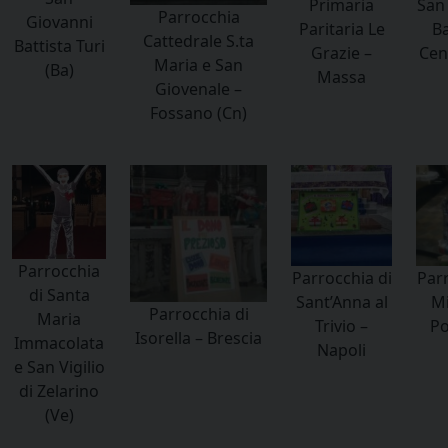
Primaria
San
Parrocchia
Giovanni
Paritaria Le
Ba
Cattedrale S.ta
Battista Turi
Grazie –
Cen
Maria e San
(Ba)
Massa
Giovenale –
Fossano (Cn)
Parrocchia
Parrocchia di
Parr
di Santa
Sant’Anna al
Mi
Parrocchia di
Maria
Trivio –
Po
Isorella – Brescia
Immacolata
Napoli
e San Vigilio
di Zelarino
(Ve)