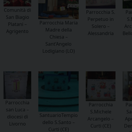
Comunità di
Parrocchia S.
Pa
San Biagio
Perpetuo in
S.
Parrocchia Maria
Platani –
Solero –
Arc
Madre della
Agrigento
Alessandria
Bel
Chiesa –
Sant’Angelo
Lodigiano (LO)
Parrocchia
Parrocchia
Pa
san Luca –
S.Michele
Sa
SantuarioTempio
diocesi di
Arcangelo –
Apo
dello S.Santo –
Livorno
Curti (CE)
Den
Curti (CE)