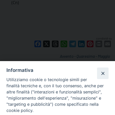
(Cn)
condividi su
Facebook
X
Threads
WhatsApp
Telegram
LinkedIn
Pinterest
Print
E
Avvento - Quaresima - Maggio
Informativa
Utilizziamo cookie o tecnologie simili per
finalità tecniche e, con il tuo consenso, anche per
altre finalità ("interazioni e funzionalità semplici",
"miglioramento dell'esperienza", "misurazione" e
"targeting e pubblicità") come specificato nella
cookie policy.