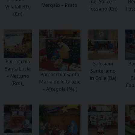
del Salice –
Be
Vergaio – Prato
Villafalletto
Fossano (Cn)
Fos
(Cn)
Parrocchia
Salesiani
Pa
Santa Lucia
Santeramo
Parrocchia Santa
– Nettuno
in Colle (Ba)
Ba
Maria delle Grazie
(Rm)_
Capa
– Afragola (Na )