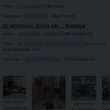
Video –
LE MIE SCARPE
(My shoes)
Canzone –
GRAZIE MILLE
– Max Pezzali
IV settimana: Uscire per … Benedire
Video –
TOGLIERSI IL CAPPELLO
(GiBì e Doppia W)
Video –
SEI PERSO NEL MONDO COME ME?
(Are you lost
in the world like me?)
Canzone –
CHE SIA BENEDETTA
– Fiorella Mannoia
Parrocchia
Parrocchia
Parr
Santa Maria
San Vincenzo
San