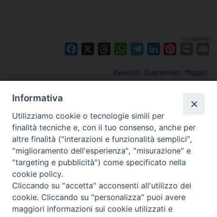
condividi su
Facebook
X
Threads
WhatsApp
Telegram
LinkedIn
Pinterest
Print
E
Avvento - Quaresima - Maggio
Informativa
Utilizziamo cookie o tecnologie simili per
finalità tecniche e, con il tuo consenso, anche per
altre finalità ("interazioni e funzionalità semplici",
"miglioramento dell'esperienza", "misurazione" e
"targeting e pubblicità") come specificato nella
cookie policy.
Cliccando su "accetta" acconsenti all'utilizzo dei
cookie. Cliccando su "personalizza" puoi avere
via Amedeo Rossi, 28 - 12100 Cuneo
maggiori informazioni sui cookie utilizzati e
segreteriagenerale@diocesicuneofossano.it