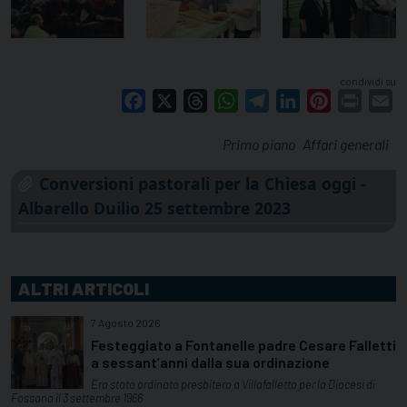
condividi su
Facebook
X
Threads
WhatsApp
Telegram
LinkedIn
Pinterest
Print
E
Primo piano
Affari generali
Conversioni pastorali per la Chiesa oggi -
Albarello Duilio 25 settembre 2023
ALTRI ARTICOLI
7 Agosto 2026
Festeggiato a Fontanelle padre Cesare Falletti
a sessant’anni dalla sua ordinazione
Era stato ordinato presbitero a Villafalletto per la Diocesi di
Fossano il 3 settembre 1966