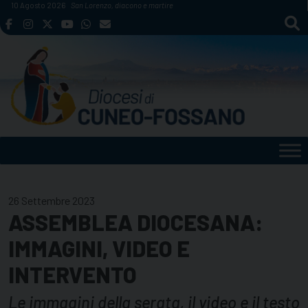
Skip
10 Agosto 2026
San Lorenzo, diacono e martire
to
content
26 Settembre 2023
ASSEMBLEA DIOCESANA:
IMMAGINI, VIDEO E
INTERVENTO
Le immagini della serata, il video e il testo