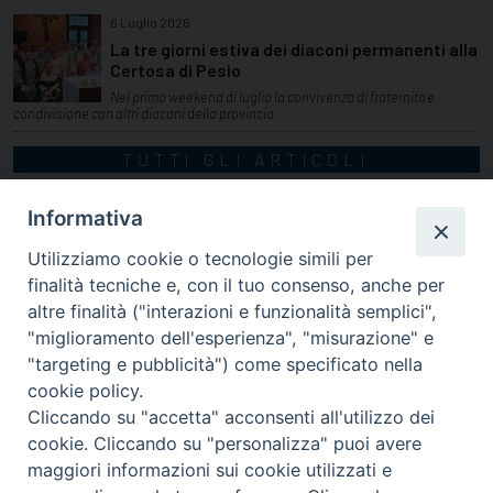
6 Luglio 2026
La tre giorni estiva dei diaconi permanenti alla
Certosa di Pesio
Nel primo weekend di luglio la convivenza di fraternità e
condivisione con altri diaconi della provincia
TUTTI GLI ARTICOLI
Informativa
Utilizziamo cookie o tecnologie simili per
finalità tecniche e, con il tuo consenso, anche per
altre finalità ("interazioni e funzionalità semplici",
"miglioramento dell'esperienza", "misurazione" e
"targeting e pubblicità") come specificato nella
cookie policy.
Cliccando su "accetta" acconsenti all'utilizzo dei
cookie. Cliccando su "personalizza" puoi avere
via Amedeo Rossi, 28 - 12100 Cuneo
maggiori informazioni sui cookie utilizzati e
segreteriagenerale@diocesicuneofossano.it