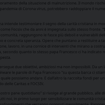
ioramento della situazione di malnutrizione. Il mondo risch
a pandemia di Corona virus, potrebbero raddoppiare il nume
a intende testimoniare il segno della carità cristiana in modo 
 come Focsiv che da anni è impegnata sullo stesso fronte.
“
e comunità, raggiungono le fasce più deboli e vulnerabili d
no e concreta speranza. Opere che puntano a restituire a tan
ne, lavoro, in una cornice di interventi che mirano a costruir
à, secondo quanto lo stesso papa Francesco ci ha indicato n
mpesta.
ersegue due obiettivi, ambiziosi ma non impossibili. Da un la
lineare le parole di Papa Francesco “su questa barca ci stia
a quale possiamo andare. E dall’altro la raccolta fondi per u
do delle Caritas e FOCSIV.
ostro pane quotidiano” si rivolge al grande pubblico, alle dio
ti noi, in primo luogo per sensibilizzare le comunità cristia
pprofondimenti che verranno proposti mensilmente. Rappres