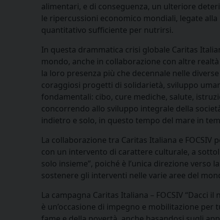
alimentari, e di conseguenza, un ulteriore deter
le ripercussioni economico mondiali, legate all
quantitativo sufficiente per nutrirsi.
In questa drammatica crisi globale Caritas Italian
mondo, anche in collaborazione con altre realtà
la loro presenza più che decennale nelle divers
coraggiosi progetti di solidarietà, sviluppo uma
fondamentali: cibo, cure mediche, salute, istruzio
concorrendo allo sviluppo integrale della societ
indietro e solo, in questo tempo del mare in te
La collaborazione tra Caritas Italiana e FOCSIV p
con un intervento di carattere culturale, a sotto
solo insieme”, poiché è l’unica direzione verso l
sostenere gli interventi nelle varie aree del mon
La campagna Caritas Italiana – FOCSIV “Dacci il n
è un’occasione di impegno e mobilitazione per tut
fame e della povertà, anche basandosi sugli a