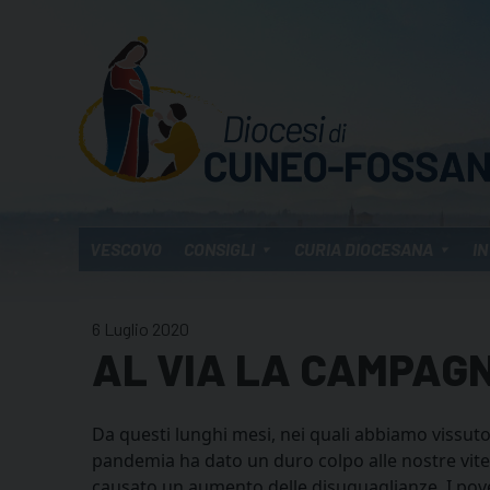
Skip
to
content
VESCOVO
CONSIGLI
CURIA DIOCESANA
IN
6 Luglio 2020
AL VIA LA CAMPAGN
Da questi lunghi mesi, nei quali abbiamo vissuto
pandemia ha dato un duro colpo alle nostre vite, 
causato un aumento delle disuguaglianze. I pover