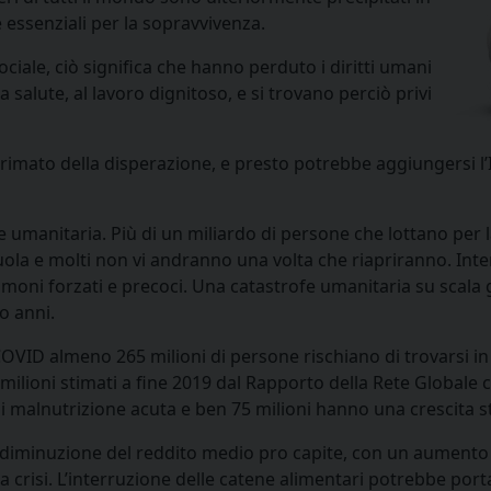
essenziali per la sopravvivenza.
ociale, ciò significa che hanno perduto i diritti umani
a salute, al lavoro dignitoso, e si trovano perciò privi
primato della disperazione, e presto potrebbe aggiungersi l’I
 umanitaria. Più di un miliardo di persone che lottano per 
ola e molti non vi andranno una volta che riapriranno. Int
rimoni forzati e precoci. Una catastrofe umanitaria su scala gl
o anni.
OVID almeno 265 milioni di persone rischiano di trovarsi in
5 milioni stimati a fine 2019 dal Rapporto della Rete Globale c
i malnutrizione acuta e ben 75 milioni hanno una crescita s
e diminuzione del reddito medio pro capite, con un aumento 
a crisi. L’interruzione delle catene alimentari potrebbe por