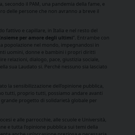
ia, secondo il PAM, una pandemia della fame, e
ro delle persone che non avranno a breve il
fattivo e capillare, in Italia e nel resto del
Insieme per amore degli ultimi
”. Entrambe con
ella popolazione nel mondo, impegnandosi in
ti uomini, donne e bambini i propri diritti
e relazioni, dialogo, pace, giustizia sociale,
ella sua Laudato si. Perché nessuno sia lasciato
to la sensibilizzazione dell’opinione pubblica,
mo tutti, proprio tutti, possiamo andare avanti
n grande progetto di solidarietà globale per
cesi e alle parrocchie, alle scuole e Università,
ne e tutta l’opinione pubblica sui temi della
enta anche un’occasione preziosa e necessaria