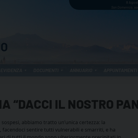
8 Agos
San Domenico, sa
 EVIDENZA
DOCUMENTI
ANNUARIO
APPUNTAMENTI
A “DACCI IL NOSTRO PA
 sospesi, abbiamo tratto un’unica certezza: la
facendoci sentire tutti vulnerabili e smarriti, e ha
i di tutti il mondo sono ulteriormente precipitati in