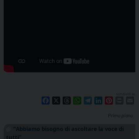
condividi su
Facebook
X
Threads
WhatsApp
Telegram
LinkedIn
Pinterest
Print
E
Primo piano
“Abbiamo bisogno di ascoltare la voce di
tutti”