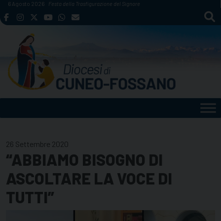
Skip
6 Agosto 2026
Festa della Trasfigurazione del Signore
to
content
26 Settembre 2020
“ABBIAMO BISOGNO DI
ASCOLTARE LA VOCE DI
TUTTI”