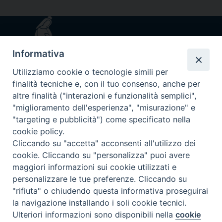
Informativa
Utilizziamo cookie o tecnologie simili per
finalità tecniche e, con il tuo consenso, anche per
altre finalità ("interazioni e funzionalità semplici",
"miglioramento dell'esperienza", "misurazione" e
via Amedeo Rossi, 28 - 12100 Cuneo
"targeting e pubblicità") come specificato nella
segreteriagenerale@diocesicuneofossano.it
cookie policy.
c.f. 96017380047
Cliccando su "accetta" acconsenti all'utilizzo dei
cookie. Cliccando su "personalizza" puoi avere
maggiori informazioni sui cookie utilizzati e
personalizzare le tue preferenze. Cliccando su
"rifiuta" o chiudendo questa informativa proseguirai
la navigazione installando i soli cookie tecnici.
Ulteriori informazioni sono disponibili nella
cookie
Preferenze Cookie