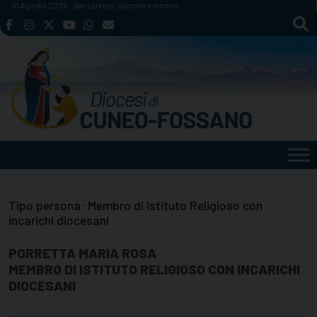
Skip
10 Agosto 2026
San Lorenzo, diacono e martire
to
content
Tipo persona:
Membro di Istituto Religioso con
incarichi diocesani
PORRETTA MARIA ROSA
MEMBRO DI ISTITUTO RELIGIOSO CON INCARICHI
DIOCESANI