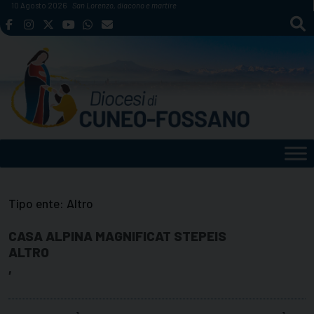
Skip
10 Agosto 2026
San Lorenzo, diacono e martire
to
content
Tipo ente:
Altro
CASA ALPINA MAGNIFICAT STEPEIS
ALTRO
,