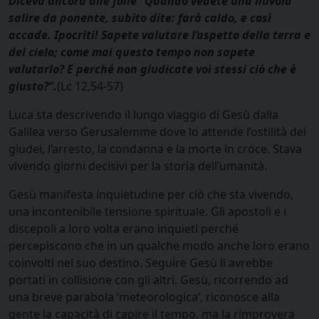
Diceva ancora alle folle “Quando vedete una nuvola
salire da ponente, subito dite: farà caldo, e così
accade. Ipocriti! Sapete valutare l’aspetto della terra e
del cielo; come mai questo tempo non sapete
valutarlo? E perché non giudicate voi stessi ciò che è
giusto?”.
(Lc 12,54-57)
Luca sta descrivendo il lungo viaggio di Gesù dalla
Galilea verso Gerusalemme dove lo attende l’ostilità dei
giudei, l’arresto, la condanna e la morte in croce. Stava
vivendo giorni decisivi per la storia dell’umanità.
Gesù manifesta inquietudine per ciò che sta vivendo,
una incontenibile tensione spirituale. Gli apostoli e i
discepoli a loro volta erano inquieti perché
percepiscono che in un qualche modo anche loro erano
coinvolti nel suo destino. Seguire Gesù li avrebbe
portati in collisione con gli altri. Gesù, ricorrendo ad
una breve parabola ‘meteorologica’, riconosce alla
gente la capacità di capire il tempo, ma la rimprovera