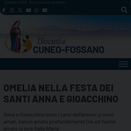
Skip
8 Agosto 2026
San Domenico, sacerdote
to
content
OMELIA NELLA FESTA DEI
SANTI ANNA E GIOACCHINO
Anna e Gioacchino sono i santi dell’amore: si sono
amati, hanno amato profondamente Dio ed hanno
amato la loro figlia Maria