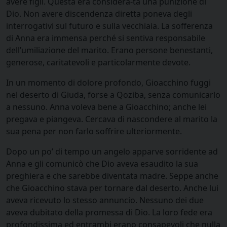
avere figli. Questa era considera-ta una punizione di
Dio. Non avere discendenza diretta poneva degli
interrogativi sul futuro e sulla vecchiaia. La sofferenza
di Anna era immensa perché si sentiva responsabile
dell’umiliazione del marito. Erano persone benestanti,
generose, caritatevoli e particolarmente devote.
In un momento di dolore profondo, Gioacchino fuggi
nel deserto di Giuda, forse a Qoziba, senza comunicarlo
a nessuno. Anna voleva bene a Gioacchino; anche lei
pregava e piangeva. Cercava di nascondere al marito la
sua pena per non farlo soffrire ulteriormente.
Dopo un po’ di tempo un angelo apparve sorridente ad
Anna e gli comunicò che Dio aveva esaudito la sua
preghiera e che sarebbe diventata madre. Seppe anche
che Gioacchino stava per tornare dal deserto. Anche lui
aveva ricevuto lo stesso annuncio. Nessuno dei due
aveva dubitato della promessa di Dio. La loro fede era
profondissima ed entrambi erano consapevoli che nulla