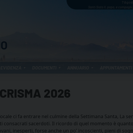
7 Agos
Santi Sisto II, papa, e compagni,
 EVIDENZA
DOCUMENTI
ANNUARIO
APPUNTAMENTI
 CRISMA 2026
cale ci fa entrare nel culmine della Settimana Santa, La sen
i consacrati sacerdoti. Il ricordo di quel momento è quantom
ni, inesperti, forse anche un po’ incoscienti, pieni di sogni