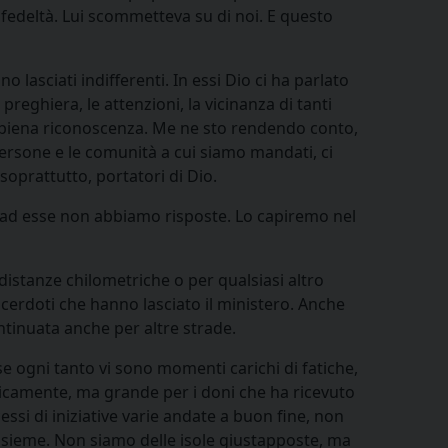
a fedeltà. Lui scommetteva su di noi. E questo
lasciati indifferenti. In essi Dio ci ha parlato
ghiera, le attenzioni, la vicinanza di tanti
ra piena riconoscenza. Me ne sto rendendo conto,
persone e le comunità a cui siamo mandati, ci
soprattutto, portatori di Dio.
i; ad esse non abbiamo risposte. Lo capiremo nel
distanze chilometriche o per qualsiasi altro
cerdoti che hanno lasciato il ministero. Anche
ntinuata anche per altre strade.
se ogni tanto vi sono momenti carichi di fatiche,
icamente, ma grande per i doni che ha ricevuto
essi di iniziative varie andate a buon fine, non
insieme. Non siamo delle isole giustapposte, ma