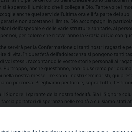
i è spento il lumicino che li collega a Dio. Tante volte i mom
coglie anche quei servi dell’ultima ora e li fa parte dei suo
erati e non accettano il limite. Dio accompagni in particola
ellani dell’ospedale e delle varie strutture sanitarie, al per
per noi, per coloro che riceveranno la Grazia di Dio con q
e servirà per la Confermazione di tanti nostri ragazzi e pe
di vita. In quest’età dell’adolescenza si pongono tanti tassel
 di voi stessi, raccontando le vostre storie personali ai ragaz
le. Purtroppo, anche quest’anno, non lo useremo per ordinaz
nella nostra messe. Tre sono i nostri seminaristi, qui prese
amo percorsa. Preghiamo per loro e, soprattutto, testimoni
l Signore il garante della nostra fedeltà. Sia il Signore colui 
faccia portatori di speranza nelle realtà a cui siamo stati aff
imili per finalità tecniche e, con il tuo consenso, anche per 