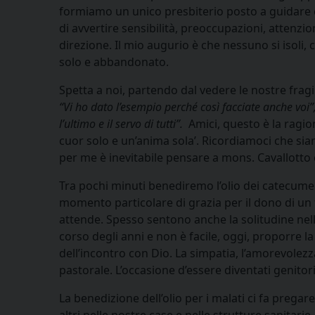
formiamo un unico presbiterio posto a guidare co
di avvertire sensibilità, preoccupazioni, attenzio
direzione. Il mio augurio è che nessuno si isoli,
solo e abbandonato.
Spetta a noi, partendo dal vedere le nostre fragi
“Vi ho dato l’esempio perché così facciate anche voi”
l’ultimo e il servo di tutti”.
Amici, questo è la ragion
cuor solo e un’anima sola’. Ricordiamoci che sia
per me è inevitabile pensare a mons. Cavallotto
Tra pochi minuti benediremo l’olio dei catecumeni
momento particolare di grazia per il dono di un fi
attende. Spesso sentono anche la solitudine nell’
corso degli anni e non è facile, oggi, proporre l
dell’incontro con Dio. La simpatia, l’amorevolezz
pastorale. L’occasione d’essere diventati genito
La benedizione dell’olio per i malati ci fa pregar
altri nelle nostre case e nelle strutture sanitar