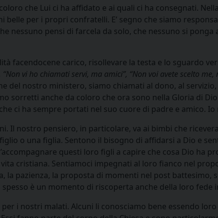
loro che Lui ci ha affidato e ai quali ci ha consegnati. Nel
ni belle per i propri confratelli. E’ segno che siamo responsab
 che nessuno pensi di farcela da solo, che nessuno si ponga a
lità facendocene carico, risollevare la testa e lo sguardo v
, “Non vi ho chiamati servi, ma amici”, “Non voi avete scelto me, 
e del nostro ministero, siamo chiamati al dono, al servizio,
mo sorretti anche da coloro che ora sono nella Gloria di Di
 che ci ha sempre portati nel suo cuore di padre e amico. I
. Il nostro pensiero, in particolare, va ai bimbi che ricever
glio o una figlia. Sentono il bisogno di affidarsi a Dio e sen
accompagnare questi loro figli a capire che cosa Dio ha prog
a vita cristiana. Sentiamoci impegnati al loro fianco nel prop
a, la pazienza, la proposta di momenti nel post battesimo, s
ri spesso è un momento di riscoperta anche della loro fede i
e per i nostri malati. Alcuni li conosciamo bene essendo loro
ie. Essi fanno parte del corpo della Chiesa e sono particolarm