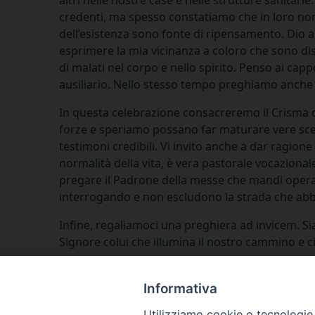
credenti, ma spesso constatiamo che in loro non s
dell’esistenza sono fonte di ripensamento. Dio ac
esprimere la mia vicinanza a coloro che sono disp
di malati nel corpo e nello spirito. Penso ai capp
ausiliario. Nello stesso tempo preghiamo anche 
In questa celebrazione consacreremo il Crisma ch
forze e speriamo possano far maturare vere scelte 
testimoni credibili. Vi invito anche a dar ragione
normalità della vita, è vera pastorale vocaziona
pregare il Padrone della messe che mandi operai 
interrogando e non escludono la strada che abbi
Infine, regaliamoci una preghiera ad invicem. Sia i
Signore colui che illumina il nostro cammino e ci 
Amen.
Informativa
Utilizziamo cookie o tecnologie s