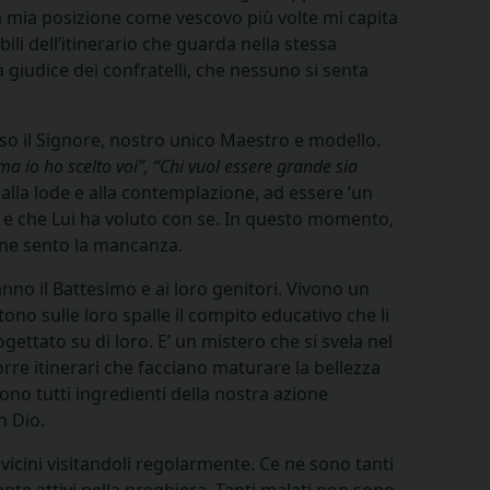
la mia posizione come vescovo più volte mi capita
ili dell’itinerario che guarda nella stessa
 giudice dei confratelli, che nessuno si senta
erso il Signore, nostro unico Maestro e modello.
ma io ho scelto voi”, “Chi vuol essere grande sia
 alla lode e alla contemplazione, ad essere ‘un
o e che Lui ha voluto con se. In questo momento,
o ne sento la mancanza.
anno il Battesimo e ai loro genitori. Vivono un
tono sulle loro spalle il compito educativo che li
ettato su di loro. E’ un mistero che si svela nel
orre itinerari che facciano maturare la bellezza
ono tutti ingredienti della nostra azione
n Dio.
 vicini visitandoli regolarmente. Ce ne sono tanti
ente attivi nella preghiera. Tanti malati non sono