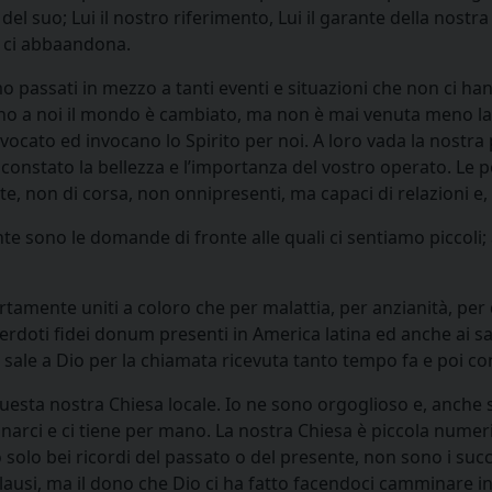
del suo; Lui il nostro riferimento, Lui il garante della nostr
n ci abbaandona.
passati in mezzo a tanti eventi e situazioni che non ci hanno 
 a noi il mondo è cambiato, ma non è mai venuta meno la pre
nvocato ed invocano lo Spirito per noi. A loro vada la nost
e constato la bellezza e l’importanza del vostro operato. Le 
, non di corsa, non onnipresenti, ma capaci di relazioni e, 
ante sono le domande di fronte alle quali ci sentiamo piccol
tamente uniti a coloro che per malattia, per anzianità, per 
erdoti fidei donum presenti in America latina ed anche ai sa
e sale a Dio per la chiamata ricevuta tanto tempo fa e poi co
questa nostra Chiesa locale. Io ne sono orgoglioso e, anche 
arci e ci tiene per mano. La nostra Chiesa è piccola numer
 solo bei ricordi del passato o del presente, non sono i succ
plausi, ma il dono che Dio ci ha fatto facendoci camminare 