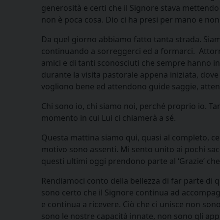
generosità e certi che il Signore stava mettendo 
non è poca cosa. Dio ci ha presi per mano e no
Da quel giorno abbiamo fatto tanta strada. Siamo 
continuando a sorreggerci ed a formarci. Attorno
amici e di tanti sconosciuti che sempre hanno i
durante la visita pastorale appena iniziata, dov
vogliono bene ed attendono guide saggie, attente
Chi sono io, chi siamo noi, perché proprio io. T
momento in cui Lui ci chiamerà a sé.
Questa mattina siamo qui, quasi al completo, cer
motivo sono assenti. Mi sento unito ai pochi sac
questi ultimi oggi prendono parte al ‘Grazie’ ch
Rendiamoci conto della bellezza di far parte di 
sono certo che il Signore continua ad accompagn
e continua a ricevere. Ciò che ci unisce non sono
sono le nostre capacità innate, non sono gli ap