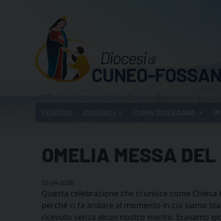
Skip
to
content
VESCOVO
CONSIGLI
CURIA DIOCESANA
IN
OMELIA MESSA DEL
02-04-2026
Questa celebrazione che ci unisce come Chiesa lo
perché ci fa andare al momento in cui siamo stat
ricevuto senza alcun nostro merito. Eravamo giova