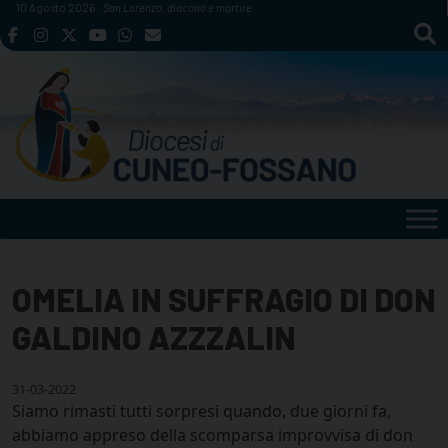
Skip
10 Agosto 2026
San Lorenzo, diacono e martire
to
content
OMELIA IN SUFFRAGIO DI DON
GALDINO AZZZALIN
31-03-2022
Siamo rimasti tutti sorpresi quando, due giorni fa,
abbiamo appreso della scomparsa improvvisa di don