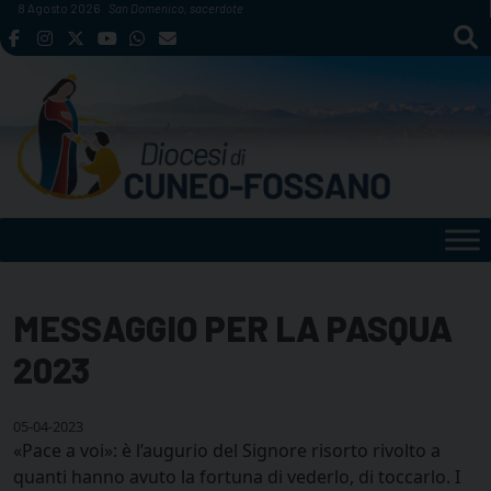
Skip
8 Agosto 2026
San Domenico, sacerdote
to
content
MESSAGGIO PER LA PASQUA
2023
05-04-2023
«Pace a voi»: è l’augurio del Signore risorto rivolto a
quanti hanno avuto la fortuna di vederlo, di toccarlo. I