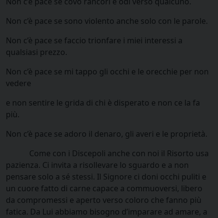
Non c’è pace se covo rancori e odi verso qualcuno.
Non c’è pace se sono violento anche solo con le parole.
Non c’è pace se faccio trionfare i miei interessi a
qualsiasi prezzo.
Non c’è pace se mi tappo gli occhi e le orecchie per non
vedere
e non sentire le grida di chi è disperato e non ce la fa
più.
Non c’è pace se adoro il denaro, gli averi e le proprietà.
Come con i Discepoli anche con noi il Risorto usa
pazienza. Ci invita a risollevare lo sguardo e a non
pensare solo a sé stessi. Il Signore ci doni occhi puliti e
un cuore fatto di carne capace a commuoversi, libero
da compromessi e aperto verso coloro che fanno più
fatica. Da Lui abbiamo bisogno d’imparare ad amare, a