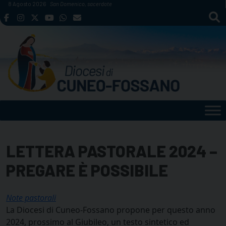
Skip
8 Agosto 2026
San Domenico, sacerdote
to
content
LETTERA PASTORALE 2024 –
PREGARE È POSSIBILE
Note pastorali
La Diocesi di Cuneo-Fossano propone per questo anno
2024, prossimo al Giubileo, un testo sintetico ed