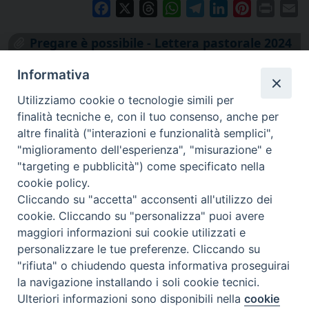
Facebook
X
Threads
WhatsApp
Telegram
LinkedIn
Pinterest
Print
E
Pregare è possibile - Lettera pastorale 2024
Informativa
Utilizziamo cookie o tecnologie simili per
finalità tecniche e, con il tuo consenso, anche per
altre finalità ("interazioni e funzionalità semplici",
"miglioramento dell'esperienza", "misurazione" e
"targeting e pubblicità") come specificato nella
cookie policy.
Cliccando su "accetta" acconsenti all'utilizzo dei
cookie. Cliccando su "personalizza" puoi avere
via Amedeo Rossi, 28 - 12100 Cuneo
maggiori informazioni sui cookie utilizzati e
segreteriagenerale@diocesicuneofossano.it
personalizzare le tue preferenze. Cliccando su
c.f. 96017380047
"rifiuta" o chiudendo questa informativa proseguirai
la navigazione installando i soli cookie tecnici.
Ulteriori informazioni sono disponibili nella
cookie
Preferenze Cookie