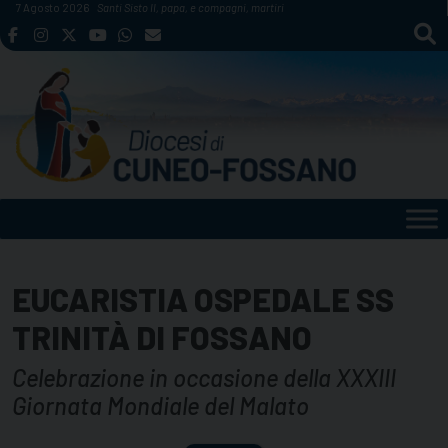
Skip
7 Agosto 2026
Santi Sisto II, papa, e compagni, martiri
to
content
EUCARISTIA OSPEDALE SS
TRINITÀ DI FOSSANO
Celebrazione in occasione della XXXIII
Giornata Mondiale del Malato