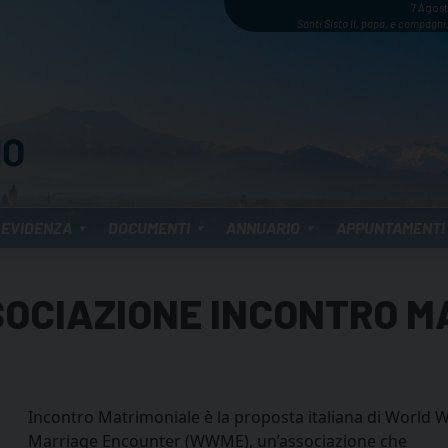
7 Agos
Santi Sisto II, papa, e compagni,
 EVIDENZA
DOCUMENTI
ANNUARIO
APPUNTAMENTI
SOCIAZIONE INCONTRO M
Incontro Matrimoniale è la proposta italiana di World 
Marriage Encounter (WWME), un’associazione che