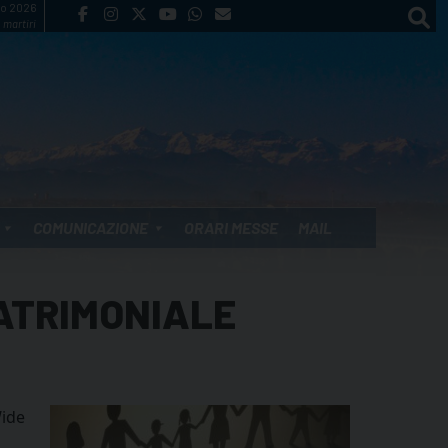
to 2026
 martiri
COMUNICAZIONE
ORARI MESSE
MAIL
ATRIMONIALE
Wide