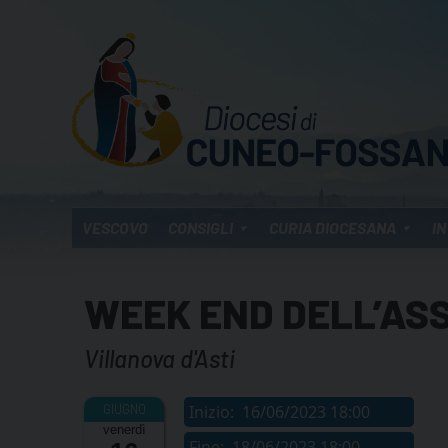
Skip
to
content
VESCOVO
CONSIGLI
CURIA DIOCESANA
IN
WEEK END DELL’AS
Villanova d'Asti
Inizio:
16/06/2023 18:00
venerdì
Fine:
18/06/2023 18:00