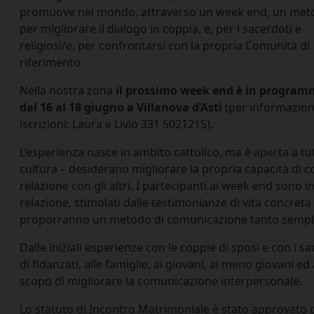
promuove nel mondo, attraverso un week end, un met
per migliorare il dialogo in coppia, e, per i sacerdoti e
religiosi/e, per confrontarsi con la propria Comunità di
riferimento.
Nella nostra zona
il prossimo week end è in progra
dal 16 al 18 giugno a Villanova d’Asti
(per informazion
iscrizioni: Laura e Livio 331 5021215).
L’esperienza nasce in ambito cattolico, ma è aperta a tutt
cultura – desiderano migliorare la propria capacità di co
relazione con gli altri. I partecipanti ai week end sono in
relazione, stimolati dalle testimonianze di vita concret
proporranno un metodo di comunicazione tanto sempli
Dalle iniziali esperienze con le coppie di sposi e con i s
di fidanzati, alle famiglie, ai giovani, ai meno giovani e
scopo di migliorare la comunicazione interpersonale.
Lo statuto di Incontro Matrimoniale è stato approvato d