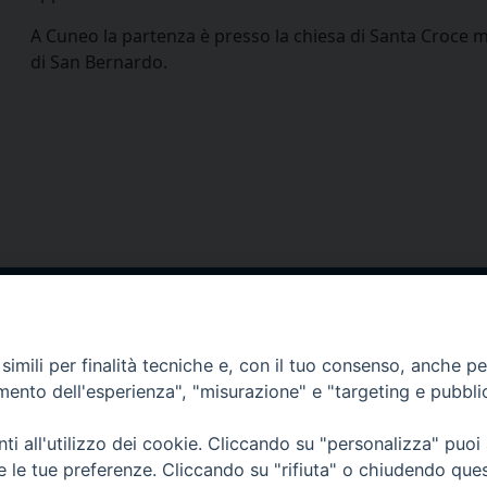
A Cuneo la partenza è presso la chiesa di Santa Croce m
di San Bernardo.
via Amedeo Rossi, 28 - 12100 
segreteriagenerale@diocesicu
imili per finalità tecniche e, con il tuo consenso, anche per 
c.f. 96017380047
amento dell'esperienza", "misurazione" e "targeting e pubbli
i all'utilizzo dei cookie. Cliccando su "personalizza" puoi
re le tue preferenze. Cliccando su "rifiuta" o chiudendo que