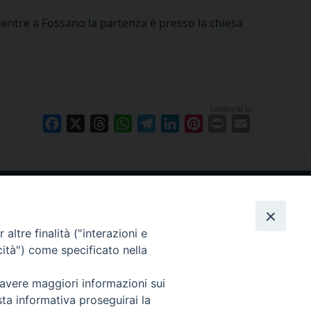
entre a Fossano la partenza è presso la chiesa
condividi su
Facebook
X
Threads
WhatsApp
Telegram
LinkedIn
Pinterest
Print
Email
Cuneo
neofossano.it
altre finalità ("interazioni e
cità") come specificato nella
 avere maggiori informazioni sui
sta informativa proseguirai la