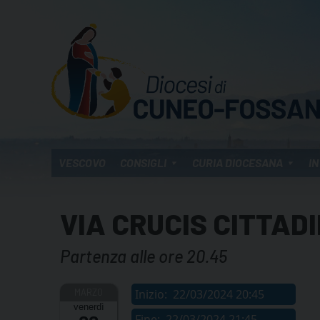
Skip
to
content
VESCOVO
CONSIGLI
CURIA DIOCESANA
IN
VIA CRUCIS CITTAD
Partenza alle ore 20.45
Inizio:
22/03/2024 20:45
venerdì
Fine:
22/03/2024 21:45