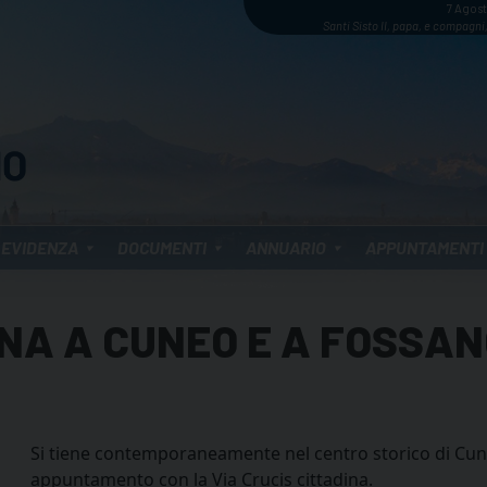
7 Agos
Santi Sisto II, papa, e compagni,
 EVIDENZA
DOCUMENTI
ANNUARIO
APPUNTAMENTI
INA A CUNEO E A FOSSA
Si tiene contemporaneamente nel centro storico di Cuneo
appuntamento con la Via Crucis cittadina.