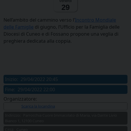
venerdì
29
Nell’ambito del cammino verso l’
Incontro Mondiale
delle Famiglie
di giugno, l’Ufficio per la Famiglia delle
Diocesi di Cuneo e di Fossano propone una veglia di
preghiera dedicata alla coppia.
Inizio:
29/04/2022 20:45
Fine:
29/04/2022 22:00
Organizzatore:
Allegati:
Scarica la locandina
Indirizzo:
Parrocchia Cuore Immacolato di Maria, via Dante Livio
Bianco 1, 12100 Cuneo
Città:
Cuneo