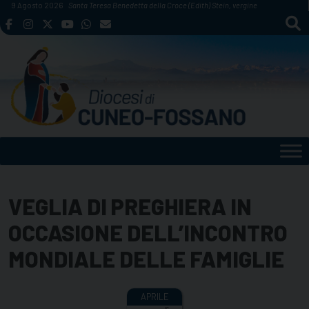
Skip
9 Agosto 2026
Santa Teresa Benedetta della Croce (Edith) Stein, vergine
to
content
VEGLIA DI PREGHIERA IN
OCCASIONE DELL’INCONTRO
MONDIALE DELLE FAMIGLIE