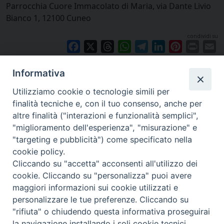
Parrocchia Cuore Immacolato di Maria, via Dante Livio
Bianco 1, 12100 Cuneo
condividi su
Facebook
X
Threads
WhatsApp
Telegram
LinkedIn
Pinterest
Print
E
Informativa
Utilizziamo cookie o tecnologie simili per
finalità tecniche e, con il tuo consenso, anche per
altre finalità ("interazioni e funzionalità semplici",
"miglioramento dell'esperienza", "misurazione" e
"targeting e pubblicità") come specificato nella
cookie policy.
Cliccando su "accetta" acconsenti all'utilizzo dei
cookie. Cliccando su "personalizza" puoi avere
via Amedeo Rossi, 28 - 12100 Cuneo
maggiori informazioni sui cookie utilizzati e
segreteriagenerale@diocesicuneofossano.it
personalizzare le tue preferenze. Cliccando su
c.f. 96017380047
"rifiuta" o chiudendo questa informativa proseguirai
la navigazione installando i soli cookie tecnici.