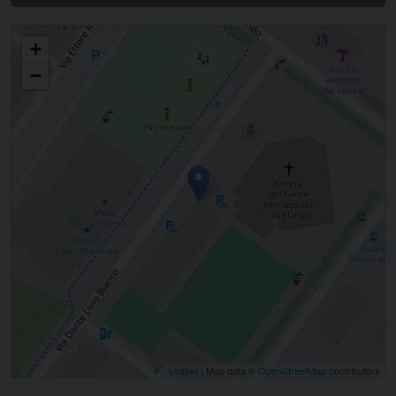
Veglia di preghiera in occasione dell'Incontro Mondiale delle Famiglie
+
−
Leaflet
| Map data ©
OpenStreetMap
contributors