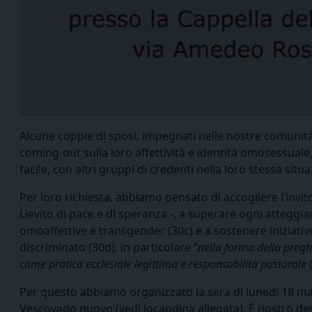
Alcune coppie di sposi, impegnati nelle nostre comunità p
coming-out sulla loro affettività e identità omosessual
facile, con altri gruppi di credenti nella loro stessa situ
Per loro richiesta, abbiamo pensato di accogliere l’inv
Lievito di pace e di speranza -, a superare ogni attegg
omoaffettive e transgender (30c) e a sostenere iniziative 
discriminato (30d), in particolare “
nella forma della preghi
come pratica ecclesiale legittima e responsabilità pastorale
Per questo abbiamo organizzato la sera di lunedì 18 mag
Vescovado nuovo (vedi locandina allegata). È nostro de