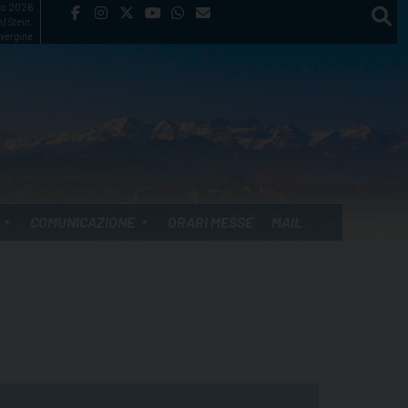
to 2026
) Stein,
vergine
COMUNICAZIONE
ORARI MESSE
MAIL