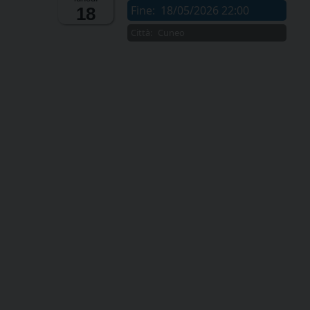
Fine:
18/05/2026 22:00
18
Città:
Cuneo