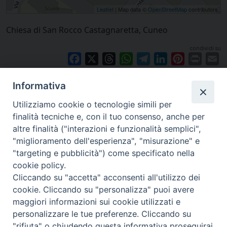
Leaflet
| Map data ©
OpenStreetMap
contributors
Chiesa di San Rocco Castagnaretta, Cuneo
condividi su
Facebook
X
Threads
WhatsApp
Telegram
LinkedIn
Pinterest
Print
E
Informativa
Utilizziamo cookie o tecnologie simili per
finalità tecniche e, con il tuo consenso, anche per
altre finalità ("interazioni e funzionalità semplici",
"miglioramento dell'esperienza", "misurazione" e
"targeting e pubblicità") come specificato nella
cookie policy.
Cliccando su "accetta" acconsenti all'utilizzo dei
cookie. Cliccando su "personalizza" puoi avere
via Amedeo Rossi, 28 - 12100 Cuneo
maggiori informazioni sui cookie utilizzati e
segreteriagenerale@diocesicuneofossano.it
personalizzare le tue preferenze. Cliccando su
c.f. 96017380047
"rifiuta" o chiudendo questa informativa proseguirai