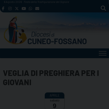
Skip
6 Agosto 2026
Festa della Trasfigurazione del Signore
to
content
VEGLIA DI PREGHIERA PER I
GIOVANI
sabato
9