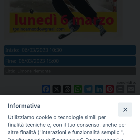
Inizio:
06/03/2023 10:30
Fine:
06/03/2023 15:00
Città:
Limone Piemonte
condividi su
Facebook
X
Threads
WhatsApp
Telegram
LinkedIn
Pinterest
Print
E
Informativa
Utilizziamo cookie o tecnologie simili per
finalità tecniche e, con il tuo consenso, anche per
altre finalità ("interazioni e funzionalità semplici",
"miglioramento dell'esperienza", "misurazione" e