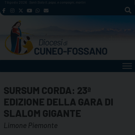
Skip
7 Agosto 2026
Santi Sisto II, papa, e compagni, martiri
to
content
SURSUM CORDA: 23ª
EDIZIONE DELLA GARA DI
SLALOM GIGANTE
Limone Piemonte