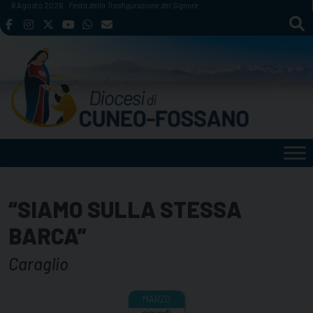
Skip
6 Agosto 2026
Festa della Trasfigurazione del Signore
to
content
“SIAMO SULLA STESSA
BARCA”
Caraglio