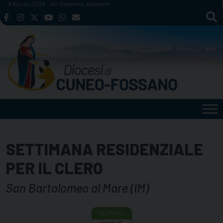
Skip
8 Agosto 2026
San Domenico, sacerdote
to
content
SETTIMANA RESIDENZIALE
PER IL CLERO
San Bartolomeo al Mare (IM)