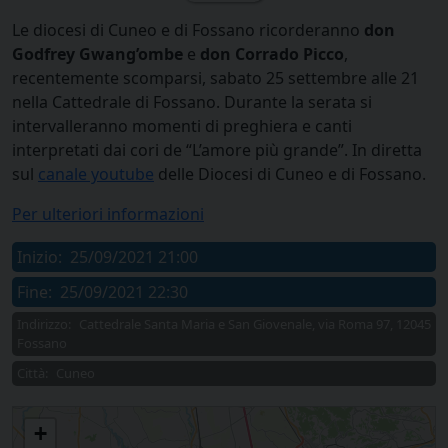
Le diocesi di Cuneo e di Fossano ricorderanno
don
Godfrey Gwang’ombe
e
don Corrado Picco
,
recentemente scomparsi, sabato 25 settembre alle 21
nella Cattedrale di Fossano. Durante la serata si
intervalleranno momenti di preghiera e canti
interpretati dai cori de “L’amore più grande”. In diretta
sul
canale youtube
delle Diocesi di Cuneo e di Fossano.
Per ulteriori informazioni
Inizio:
25/09/2021 21:00
Fine:
25/09/2021 22:30
Indirizzo:
Cattedrale Santa Maria e San Giovenale, via Roma 97, 12045
Fossano
Città:
Cuneo
Serata in ricordo di don Godfrey e don Corrado
+