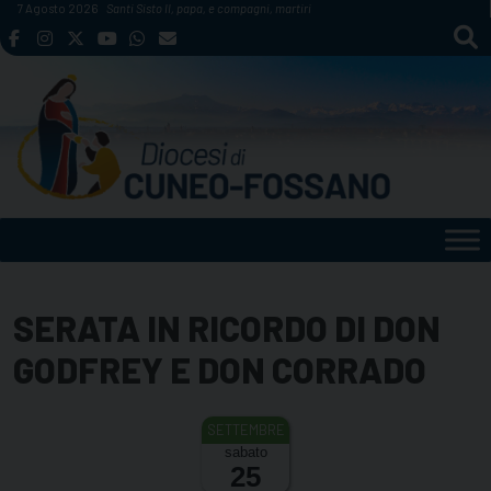
Skip
7 Agosto 2026
Santi Sisto II, papa, e compagni, martiri
to
content
SERATA IN RICORDO DI DON
GODFREY E DON CORRADO
sabato
25