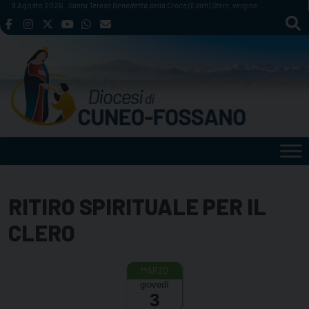
Skip
9 Agosto 2026
Santa Teresa Benedetta della Croce (Edith) Stein, vergine
to
content
RITIRO SPIRITUALE PER IL
CLERO
giovedì
3