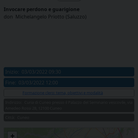
Invocare perdono e guarigione
don Michelangelo Priotto (Saluzzo)
Inizio:
03/03/2022 09:30
Fine:
03/03/2022 12:00
Allegati:
Formazione clero: tema, obiettivi e modalità
Indirizzo:
Curia di Cuneo presso il Palazzo del Seminario vescovile, via
Amedeo Rossi 28, 12100 Cuneo
Città:
Cuneo
Ritiro spirituale per il clero
+