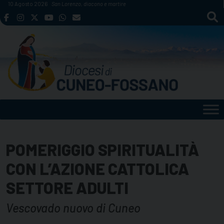
Skip
10 Agosto 2026
San Lorenzo, diacono e martire
to
content
POMERIGGIO SPIRITUALITÀ
CON L’AZIONE CATTOLICA
SETTORE ADULTI
Vescovado nuovo di Cuneo