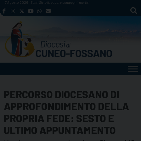
Skip
7 Agosto 2026
Santi Sisto II, papa, e compagni, martiri
to
content
PERCORSO DIOCESANO DI
APPROFONDIMENTO DELLA
PROPRIA FEDE: SESTO E
ULTIMO APPUNTAMENTO