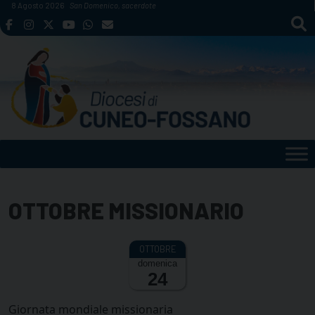
Skip
8 Agosto 2026
San Domenico, sacerdote
to
content
OTTOBRE MISSIONARIO
domenica
24
Giornata mondiale missionaria