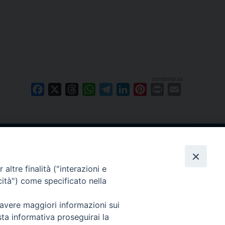
condividi su
Facebook
X
Threads
WhatsApp
Telegram
LinkedIn
Pinterest
Print
Email
Cuneo
neofossano.it
altre finalità ("interazioni e
cità") come specificato nella
 avere maggiori informazioni sui
sta informativa proseguirai la