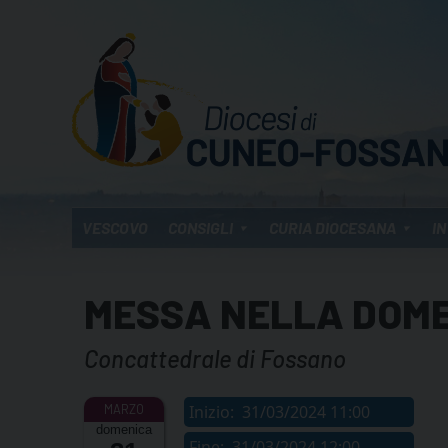
Skip
to
content
VESCOVO
CONSIGLI
CURIA DIOCESANA
IN
MESSA NELLA DOME
Concattedrale di Fossano
Inizio:
31/03/2024 11:00
domenica
Fine:
31/03/2024 12:00