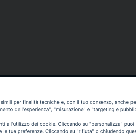
via Amedeo Rossi, 28 - 12100 
segreteriagenerale@diocesicu
imili per finalità tecniche e, con il tuo consenso, anche per 
c.f. 96017380047
amento dell'esperienza", "misurazione" e "targeting e pubbli
i all'utilizzo dei cookie. Cliccando su "personalizza" puoi
re le tue preferenze. Cliccando su "rifiuta" o chiudendo que