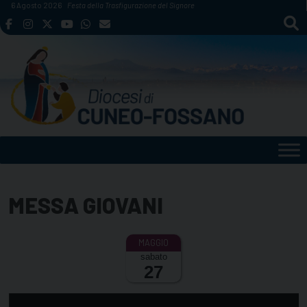
Skip
6 Agosto 2026
Festa della Trasfigurazione del Signore
to
content
MESSA GIOVANI
sabato
27