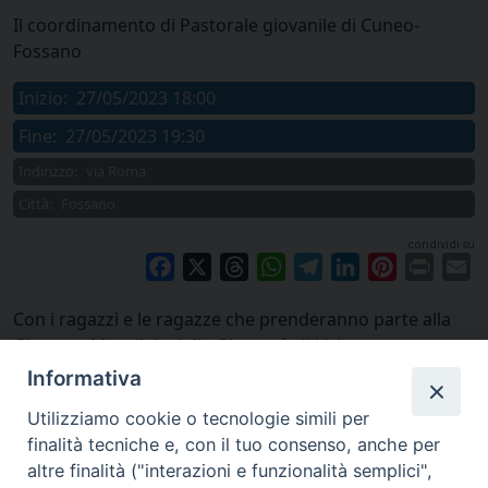
Il coordinamento di Pastorale giovanile di Cuneo-
Fossano
Inizio:
27/05/2023 18:00
Fine:
27/05/2023 19:30
Indirizzo:
via Roma
Città:
Fossano
condividi su
Facebook
X
Threads
WhatsApp
Telegram
LinkedIn
Pinterest
Print
E
Con i ragazzi e le ragazze che prenderanno parte alla
Giornata Mondiale della Gioventù di Lisbona
Informativa
Utilizziamo cookie o tecnologie simili per
finalità tecniche e, con il tuo consenso, anche per
altre finalità ("interazioni e funzionalità semplici",