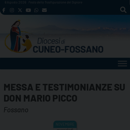
Skip
6 Agosto 2026
Festa della Trasfigurazione del Signore
to
content
MESSA E TESTIMONIANZE SU
DON MARIO PICCO
Fossano