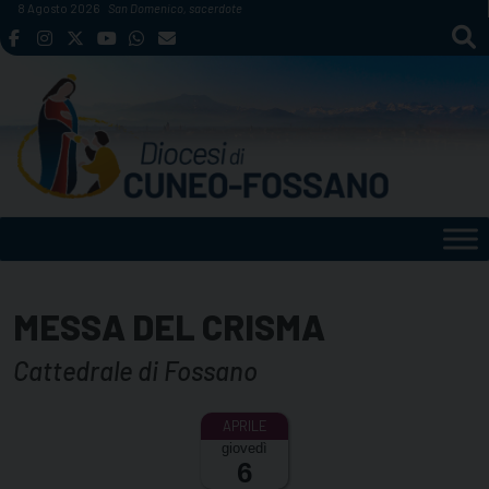
Skip
8 Agosto 2026
San Domenico, sacerdote
to
content
MESSA DEL CRISMA
Cattedrale di Fossano
giovedì
6