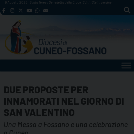
Skip
9 Agosto 2026
Santa Teresa Benedetta della Croce (Edith) Stein, vergine
to
content
DUE PROPOSTE PER
INNAMORATI NEL GIORNO DI
SAN VALENTINO
Una Messa a Fossano e una celebrazione
a Cuneo