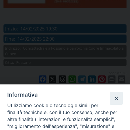
Inizio:
14/02/2025 19:30
Fine:
14/02/2025 22:00
Indirizzo:
Concattedrale a Fossano e parrocchia Cuore Immacolato a
Cuneo
Città:
Fossano
condividi su
Facebook
X
Threads
WhatsApp
Telegram
LinkedIn
Pinterest
Print
E
Informativa
Utilizziamo cookie o tecnologie simili per
finalità tecniche e, con il tuo consenso, anche per
altre finalità ("interazioni e funzionalità semplici",
"miglioramento dell'esperienza", "misurazione" e