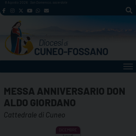
Skip
8 Agosto 2026
San Domenico, sacerdote
to
content
MESSA ANNIVERSARIO DON
ALDO GIORDANO
Cattedrale di Cuneo