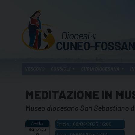
Skip
to
content
VESCOVO
CONSIGLI
CURIA DIOCESANA
IN
MEDITAZIONE IN MU
Museo diocesano San Sebastiano d
Inizio:
06/04/2025 16:00
domenica
Fine:
06/04/2025 17:00