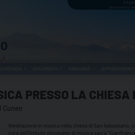
8 Agos
San Domenico, sa
 EVIDENZA
DOCUMENTI
ANNUARIO
APPUNTAMENTI
SICA PRESSO LA CHIESA
i Cuneo
Meditazione in musica nella chiesa di San Sebastiano, 
cura dell’Istituto diocesano di musica sacra “Gianfran