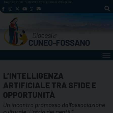
Skip
6 Agosto 2026
Festa della Trasfigurazione del Signore
to
content
L’INTELLIGENZA
ARTIFICIALE TRA SFIDE E
OPPORTUNITÀ
Un incontro promosso dall'associazione
culturale "L'atrio dei gentili"