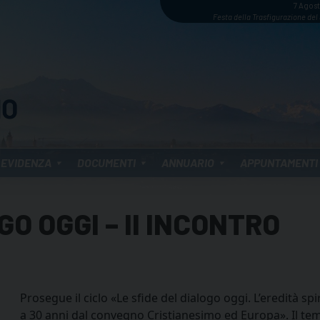
7 Agos
Festa della Trasfigurazione del
 EVIDENZA
DOCUMENTI
ANNUARIO
APPUNTAMENTI
GO OGGI – II INCONTRO
Prosegue il ciclo «Le sfide del dialogo oggi. L’eredità s
a 30 anni dal convegno Cristianesimo ed Europa». Il tem