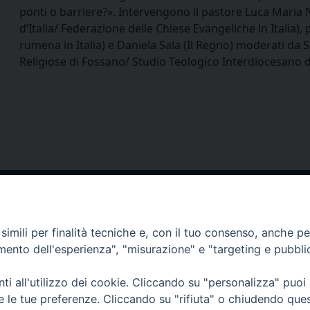
ponti o barriere?». Intervengono il pastore Luca Maria 
d‘Italia/ Federazione delle Chiese Evangeliche in Italia
rumena in Italia) e Daniela Sala (Il Regno) moderati da S
Religiose di Fossano/ Studio Teologico Interdiocesano d
via Amedeo Rossi, 28 - 12100 
segreteriagenerale@diocesicu
imili per finalità tecniche e, con il tuo consenso, anche per 
c.f. 96017380047
amento dell'esperienza", "misurazione" e "targeting e pubbli
i all'utilizzo dei cookie. Cliccando su "personalizza" puoi
re le tue preferenze. Cliccando su "rifiuta" o chiudendo que