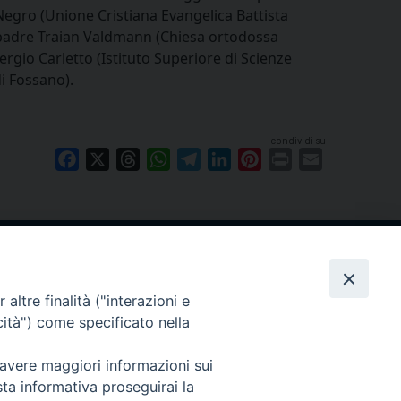
Negro (Unione Cristiana Evangelica Battista
), padre Traian Valdmann (Chiesa ortodossa
ergio Carletto (Istituto Superiore di Scienze
i Fossano).
condividi su
Facebook
X
Threads
WhatsApp
Telegram
LinkedIn
Pinterest
Print
Email
Cuneo
neofossano.it
altre finalità ("interazioni e
cità") come specificato nella
 avere maggiori informazioni sui
sta informativa proseguirai la