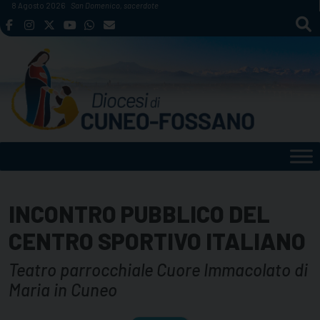
Skip
8 Agosto 2026
San Domenico, sacerdote
to
content
INCONTRO PUBBLICO DEL
CENTRO SPORTIVO ITALIANO
Teatro parrocchiale Cuore Immacolato di
Maria in Cuneo