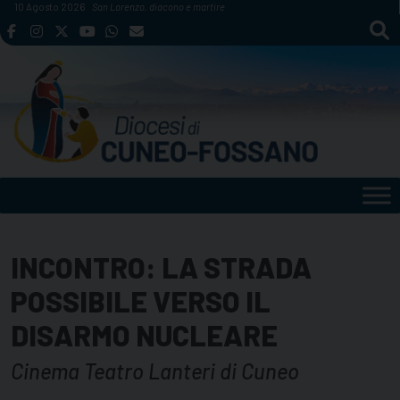
Skip
10 Agosto 2026
San Lorenzo, diacono e martire
to
content
INCONTRO: LA STRADA
POSSIBILE VERSO IL
DISARMO NUCLEARE
Cinema Teatro Lanteri di Cuneo