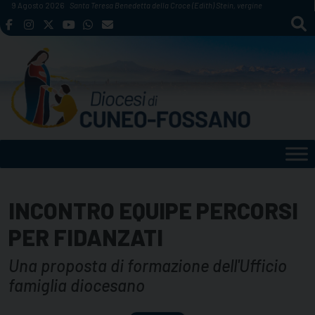
Skip
9 Agosto 2026
Santa Teresa Benedetta della Croce (Edith) Stein, vergine
to
content
INCONTRO EQUIPE PERCORSI
PER FIDANZATI
Una proposta di formazione dell'Ufficio
famiglia diocesano