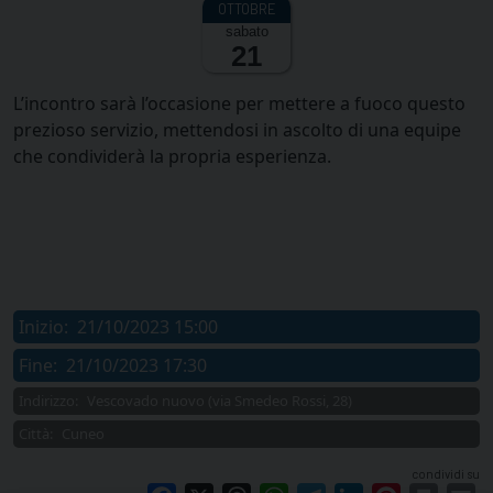
sabato
21
L’incontro sarà l’occasione per mettere a fuoco questo
prezioso servizio, mettendosi in ascolto di una equipe
che condividerà la propria esperienza.
Inizio:
21/10/2023 15:00
Fine:
21/10/2023 17:30
Indirizzo:
Vescovado nuovo (via Smedeo Rossi, 28)
Città:
Cuneo
condividi su